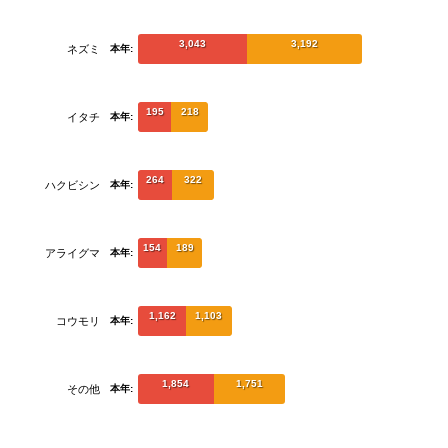
3,043
3,192
ネズミ
本年:
195
218
イタチ
本年:
264
322
ハクビシン
本年:
154
189
アライグマ
本年:
1,162
1,103
コウモリ
本年:
1,854
1,751
その他
本年: