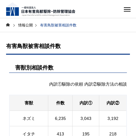
情報公開
有害鳥獣被害相談件数
有害鳥獣被害相談件数
害獣別相談件数
内訳①駆除の依頼 内訳②駆除方法の相談
害獣
件数
内訳①
内訳②
ネズミ
6,235
3,043
3,192
イタチ
413
195
218