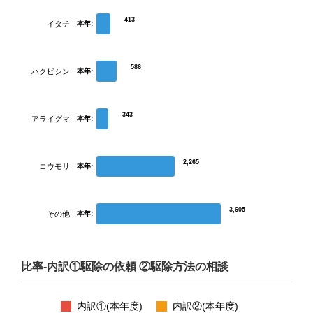
413
イタチ
本年:
586
ハクビシン
本年:
343
アライグマ
本年:
2,265
コウモリ
本年:
3,605
その他
本年:
比率-内訳①駆除の依頼 ②駆除方法の相談
内訳①(本年度)
内訳②(本年度)