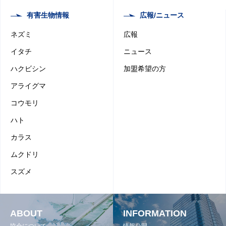
有害生物情報
広報/ニュース
ネズミ
広報
イタチ
ニュース
ハクビシン
加盟希望の方
アライグマ
コウモリ
ハト
カラス
ムクドリ
スズメ
ABOUT
INFORMATION
協会について
情報公開