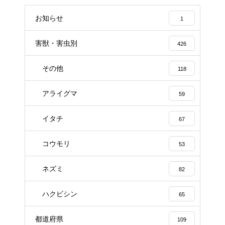
お知らせ
1
害獣・害虫別
426
その他
118
アライグマ
59
イタチ
67
コウモリ
53
ネズミ
82
ハクビシン
65
都道府県
109