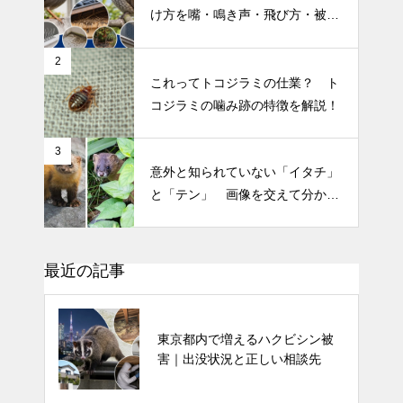
け方を嘴・鳴き声・飛び方・被害
別に解説
2
これってトコジラミの仕業？ ト
コジラミの噛み跡の特徴を解説！
3
意外と知られていない「イタチ」
と「テン」 画像を交えて分かり
やすく解説！
最近の記事
東京都内で増えるハクビシン被
害｜出没状況と正しい相談先