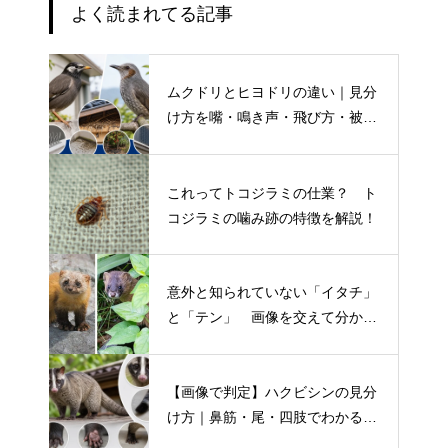
よく読まれてる記事
ムクドリとヒヨドリの違い｜見分
け方を嘴・鳴き声・飛び方・被害
別に解説
これってトコジラミの仕業？ ト
コジラミの噛み跡の特徴を解説！
意外と知られていない「イタチ」
と「テン」 画像を交えて分かり
やすく解説！
【画像で判定】ハクビシンの見分
け方｜鼻筋・尾・四肢でわかる特
徴を写真付き解説