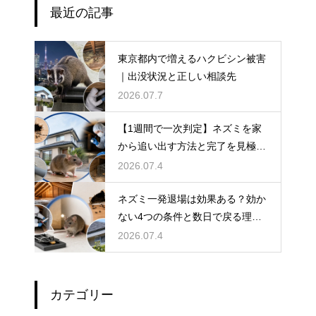
最近の記事
東京都内で増えるハクビシン被害
｜出没状況と正しい相談先
2026.07.7
【1週間で一次判定】ネズミを家
から追い出す方法と完了を見極め
る手順
2026.07.4
ネズミ一発退場は効果ある？効か
ない4つの条件と数日で戻る理
由・根本解決法
2026.07.4
カテゴリー