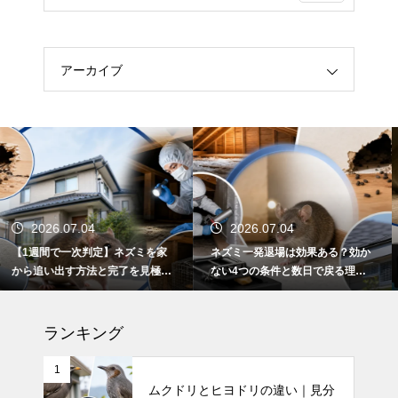
アーカイブ
2026.07.04
2026.07.04
ネズミ一発退場は効果ある？効か
猫いらずは猫がいても安全？殺鼠
ない4つの条件と数日で戻る理
剤の成分と正しい使い方
由・根本解決法
ランキング
1
ムクドリとヒヨドリの違い｜見分