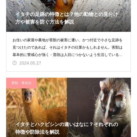
イタチの足跡の特徴とは？他の動物との見分け
方や被害を防ぐ方法を解説
お住いの家屋や農地が害獣の被害に遭い、かつ付近で小さな足跡を
見つけたのであれば、それはイタチの仕業かもしれません。害獣は
基本的に警戒心が強く・普段は人目につかないよう生活しているた
め、被害内
2024.05.27
害獣・害虫別
イタチとハクビシンの違いはなに？それぞれの
特徴や防除法を解説