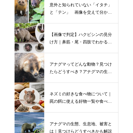
意外と知られていない「イタチ」
と「テン」 画像を交えて分かり
やすく解説！
【画像で判定】ハクビシンの見分
け方｜鼻筋・尾・四肢でわかる特
徴を写真付き解説
アナグマってどんな動物？見つけ
たらどうすべき？アナグマの生態
や害獣被害を解説
ネズミの好きな食べ物について｜
罠の餌に使える好物一覧や食べ物
の保管対策まで
アナグマの生態、生息地、被害と
は｜見つけらどうすべきかも解説