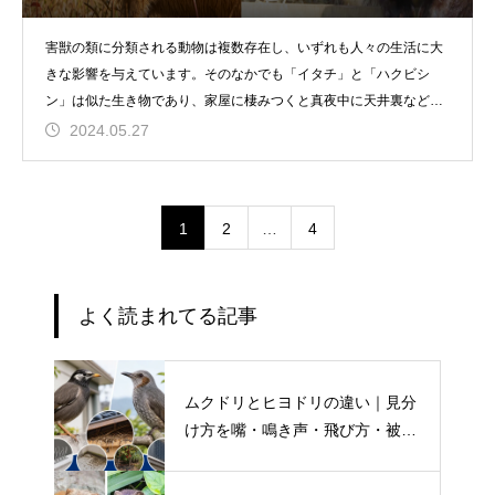
害獣の類に分類される動物は複数存在し、いずれも人々の生活に大
きな影響を与えています。そのなかでも「イタチ」と「ハクビシ
ン」は似た生き物であり、家屋に棲みつくと真夜中に天井裏などを
ドタドタと走
2024.05.27
1
2
…
4
よく読まれてる記事
ムクドリとヒヨドリの違い｜見分
け方を嘴・鳴き声・飛び方・被害
別に解説