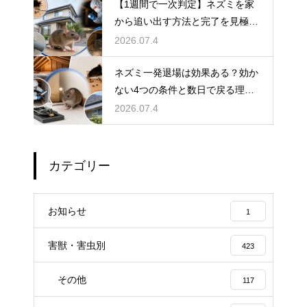
【1週間で一次判定】ネズミを家
から追い出す方法と完了を見極め
る手順
2026.07.4
ネズミ一発退場は効果ある？効か
ない4つの条件と数日で戻る理
由・根本解決法
2026.07.4
カテゴリー
お知らせ
1
害獣・害虫別
423
その他
117