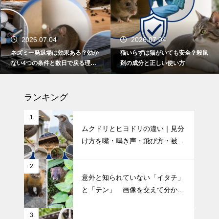
2026.07.04
2026.07.04
ネズミ一発退場は効果ある？効か
猫いらずは猫がいても安全？殺鼠
ない4つの条件と数日で戻る理
剤の成分と正しい使い方
由・根本解決法
ランキング
1
ムクドリとヒヨドリの違い｜見分
け方を嘴・鳴き声・飛び方・被害
別に解説
2
意外と知られていない「イタチ」
と「テン」 画像を交えて分かり
やすく解説！
3