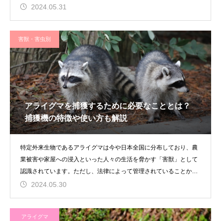
か方法がありますが
2024.05.31
害獣・害虫別
アライグマを捕獲するために必要なこととは？
捕獲機の特徴や使い方も解説
特定外来生物であるアライグマは今や日本全国に分布しており、農
業被害や家屋への浸入といった人々の生活を脅かす「害獣」として
認識されています。ただし、法律によって管理されていることか
ら、基本的に
2024.05.30
アライグマ