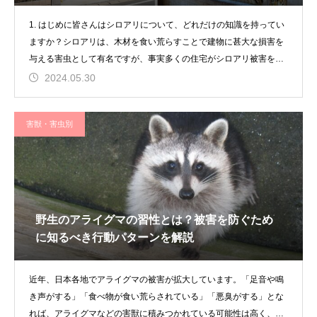
1. はじめに皆さんはシロアリについて、どれだけの知識を持ってい
ますか？シロアリは、木材を食い荒らすことで建物に甚大な損害を
与える害虫として有名ですが、事実多くの住宅がシロアリ被害を受
けてお
2024.05.30
害獣・害虫別
野生のアライグマの習性とは？被害を防ぐため
に知るべき行動パターンを解説
近年、日本各地でアライグマの被害が拡大しています。「足音や鳴
き声がする」「食べ物が食い荒らされている」「悪臭がする」とな
れば、アライグマなどの害獣に積みつかれている可能性は高く、放