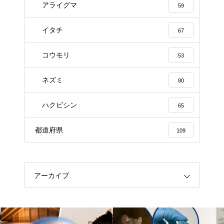
アライグマ
59
イタチ
67
コウモリ
53
ネズミ
80
ハクビシン
65
都道府県
109
アーカイブ