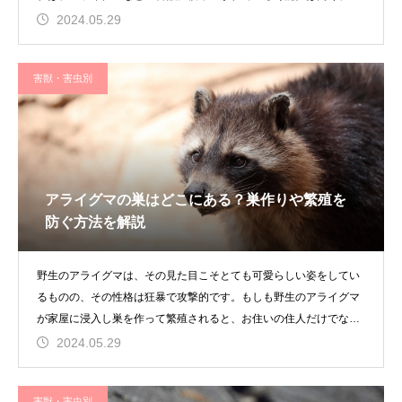
置するほど
2024.05.29
害獣・害虫別
アライグマの巣はどこにある？巣作りや繁殖を
防ぐ方法を解説
野生のアライグマは、その見た目こそとても可愛らしい姿をしてい
るものの、その性格は狂暴で攻撃的です。もしも野生のアライグマ
が家屋に浸入し巣を作って繁殖されると、お住いの住人だけでなく
建物にも甚
2024.05.29
害獣・害虫別