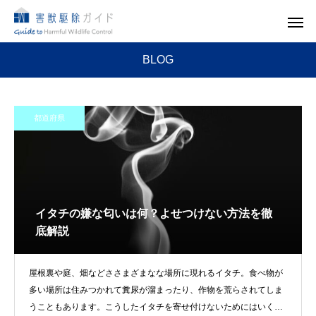
BLOG
都道府県
イタチの嫌な匂いは何？よせつけない方法を徹
底解説
屋根裏や庭、畑などささまざまなな場所に現れるイタチ。食べ物が
多い場所は住みつかれて糞尿が溜まったり、作物を荒らされてしま
うこともあります。こうしたイタチを寄せ付けないためにはいくつ