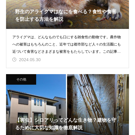
野生のアライグマはなにを食べる？食性や食害
を防止する方法を解説
アライグマは、どんなものでも口にする雑食性の動物です。農作物
への被害はもちろんのこと、近年では都市部など人々の生活圏にも
近づいて食害などさまざまな被害をもたらしています。この記事で
は
2024.05.30
その他
【害虫】シロアリってどんな生き物？建物を守
るために大切な知識を徹底解説