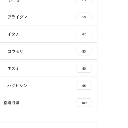
117
アライグマ
59
イタチ
67
コウモリ
53
ネズミ
80
ハクビシン
65
都道府県
109