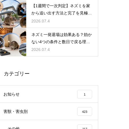
【1週間で一次判定】ネズミを家
から追い出す方法と完了を見極め
る手順
2026.07.4
ネズミ一発退場は効果ある？効か
ない4つの条件と数日で戻る理
由・根本解決法
2026.07.4
カテゴリー
お知らせ
1
害獣・害虫別
423
その他