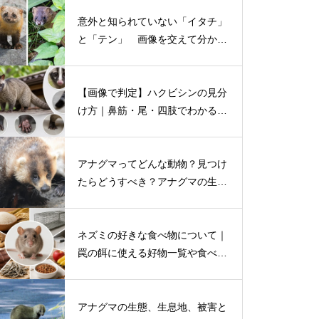
意外と知られていない「イタチ」
と「テン」 画像を交えて分かり
やすく解説！
【画像で判定】ハクビシンの見分
け方｜鼻筋・尾・四肢でわかる特
徴を写真付き解説
アナグマってどんな動物？見つけ
たらどうすべき？アナグマの生態
や害獣被害を解説
ネズミの好きな食べ物について｜
罠の餌に使える好物一覧や食べ物
の保管対策まで
アナグマの生態、生息地、被害と