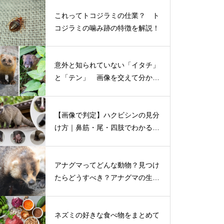
これってトコジラミの仕業？ ト
コジラミの噛み跡の特徴を解説！
意外と知られていない「イタチ」
と「テン」 画像を交えて分かり
やすく解説！
【画像で判定】ハクビシンの見分
け方｜鼻筋・尾・四肢でわかる特
徴を写真付き解説
アナグマってどんな動物？見つけ
たらどうすべき？アナグマの生態
や害獣被害を解説
ネズミの好きな食べ物をまとめて