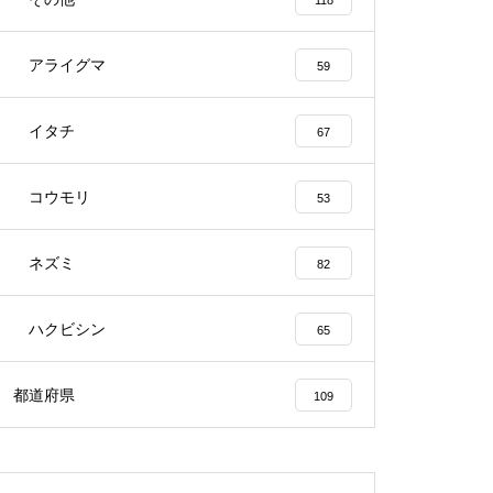
118
アライグマ
59
イタチ
67
コウモリ
53
ネズミ
82
ハクビシン
65
都道府県
109