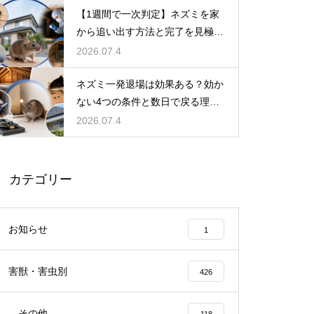
【1週間で一次判定】ネズミを家
から追い出す方法と完了を見極め
る手順
2026.07.4
ネズミ一発退場は効果ある？効か
ない4つの条件と数日で戻る理
由・根本解決法
2026.07.4
カテゴリー
お知らせ
1
害獣・害虫別
426
その他