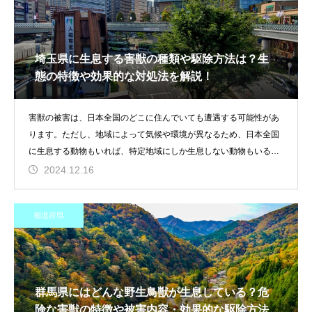
埼玉県に生息する害獣の種類や駆除方法は？生
態の特徴や効果的な対処法を解説！
害獣の被害は、日本全国のどこに住んでいても遭遇する可能性があ
ります。ただし、地域によって気候や環境が異なるため、日本全国
に生息する動物もいれば、特定地域にしか生息しない動物もいるた
め注意が必
2024.12.16
都道府県
群馬県にはどんな野生鳥獣が生息している？危
険な害獣の特徴や被害内容・効果的な駆除方法