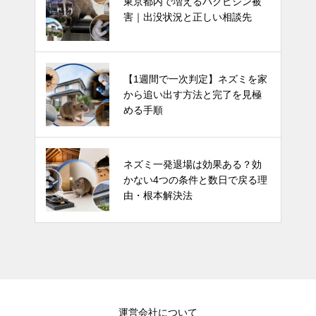
東京都内で増えるハクビシン被
害｜出没状況と正しい相談先
【1週間で一次判定】ネズミを家
から追い出す方法と完了を見極
める手順
ネズミ一発退場は効果ある？効
かない4つの条件と数日で戻る理
由・根本解決法
運営会社について