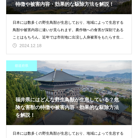
特徴や被害内容・効果的な駆除方法を解説！
日本には数多くの野生鳥獣が生息しており、地域によって生息する
鳥獣や被害内容に違いが見られます。農作物への食害が深刻である
ことはもちろん、近年では市街地に出没し人身被害をもたらす生き
物や家屋に
2024.12.18
都道府県
福井県にはどんな野生鳥獣が生息している？危
険な害獣の特徴や被害内容・効果的な駆除方法
を解説！
日本には数多くの野生鳥獣が生息しており、地域によって生息する