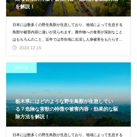
を解説！
日本には数多くの野生鳥獣が生息しており、地域によって生息する
鳥獣や被害内容に違いが見られます。農作物への食害が深刻なこと
はもちろんのこと、近年では市街地に出没し人身被害をもたらす生
き物や家屋
2024.12.15
都道府県
栃木県にはどのような野生鳥獣が生息してい
る？危険な害獣の特徴や被害内容・効果的な駆
除方法を解説！
日本には数多くの野生鳥獣が生息しており、地域によって生息する