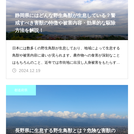
静岡県にはどんな野生鳥獣が生息している？警
戒すべき害獣の特徴や被害内容・効果的な駆除
方法を解説！
日本には数多くの野生鳥獣が生息しており、地域によって生息する
鳥獣や被害内容に違いが見られます。農作物への食害が深刻なこと
はもちろんのこと、近年では市街地に出没し人身被害をもたらす生
き物や家屋
2024.12.19
都道府県
長野県に生息する野生鳥獣とは？危険な害獣の