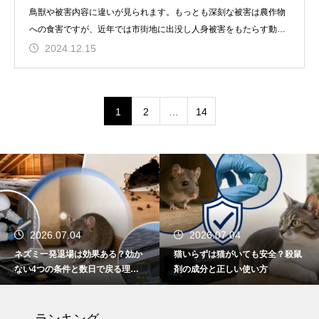
鳥獣や被害内容に違いが見られます。もっとも深刻な被害は農作物
への食害ですが、近年では市街地に出没し人身被害をもたらす動物
や家屋に棲
2024.12.15
1
2
…
14
2026.07.04
2026.07.04
ネズミ一発退場は効果ある？効か
猫いらずは猫がいても安全？殺鼠
ない4つの条件と数日で戻る理
剤の成分と正しい使い方
由・根本解決法