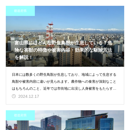
都道府県
富山県にはどんな野生鳥獣が生息している？危
険な害獣の特徴や被害内容・効果的な駆除方法
を解説！
日本には数多くの野生鳥獣が生息しており、地域によって生息する
鳥獣や被害内容に違いが見られます。農作物への食害が深刻なこと
はもちろんのこと、近年では市街地に出没し人身被害をもたらす生
き物や家屋
2024.12.17
都道府県