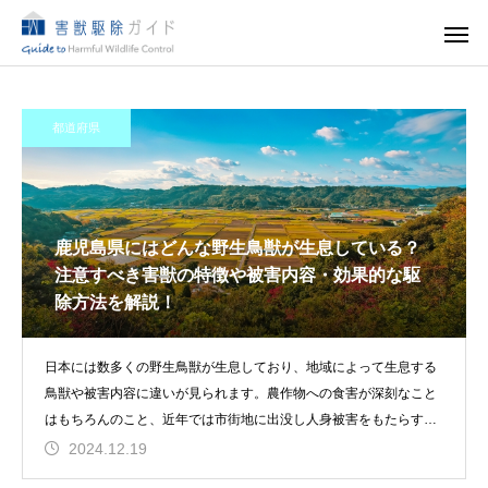
都道府県
鹿児島県にはどんな野生鳥獣が生息している？
注意すべき害獣の特徴や被害内容・効果的な駆
除方法を解説！
日本には数多くの野生鳥獣が生息しており、地域によって生息する
鳥獣や被害内容に違いが見られます。農作物への食害が深刻なこと
はもちろんのこと、近年では市街地に出没し人身被害をもたらす生
き物や家屋
2024.12.19