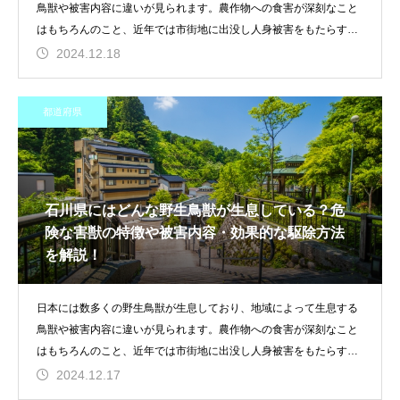
鳥獣や被害内容に違いが見られます。農作物への食害が深刻なこと
はもちろんのこと、近年では市街地に出没し人身被害をもたらす生
き物や家屋
2024.12.18
都道府県
石川県にはどんな野生鳥獣が生息している？危
険な害獣の特徴や被害内容・効果的な駆除方法
を解説！
日本には数多くの野生鳥獣が生息しており、地域によって生息する
鳥獣や被害内容に違いが見られます。農作物への食害が深刻なこと
はもちろんのこと、近年では市街地に出没し人身被害をもたらす生
き物や家屋
2024.12.17