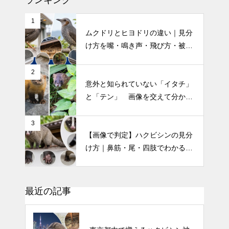
ランキング
1
ムクドリとヒヨドリの違い｜見分
け方を嘴・鳴き声・飛び方・被害
別に解説
2
意外と知られていない「イタチ」
と「テン」 画像を交えて分かり
やすく解説！
3
【画像で判定】ハクビシンの見分
け方｜鼻筋・尾・四肢でわかる特
徴を写真付き解説
最近の記事