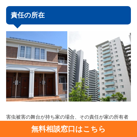
責任の所在
害虫被害の舞台が持ち家の場合、その責任が家の所有者
無料相談窓口はこちら
にあることは明白です（ただし、隣接する施設が原因で