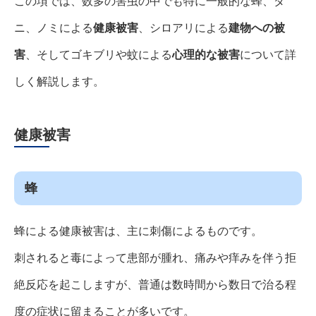
この項では、数多の害虫の中でも特に一般的な蜂、ダ
ニ、ノミによる
健康被害
、シロアリによる
建物への被
害
、そしてゴキブリや蚊による
心理的な被害
について詳
しく解説します。
健康被害
蜂
蜂による健康被害は、主に刺傷によるものです。
刺されると毒によって患部が腫れ、痛みや痒みを伴う拒
絶反応を起こしますが、普通は数時間から数日で治る程
度の症状に留まることが多いです。