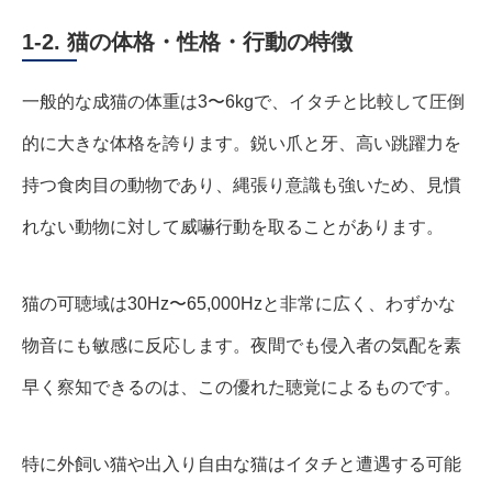
1-2. 猫の体格・性格・行動の特徴
一般的な成猫の体重は3〜6kgで、イタチと比較して圧倒
的に大きな体格を誇ります。鋭い爪と牙、高い跳躍力を
持つ食肉目の動物であり、縄張り意識も強いため、見慣
れない動物に対して威嚇行動を取ることがあります。
猫の可聴域は30Hz〜65,000Hzと非常に広く、わずかな
物音にも敏感に反応します。夜間でも侵入者の気配を素
早く察知できるのは、この優れた聴覚によるものです。
特に外飼い猫や出入り自由な猫はイタチと遭遇する可能