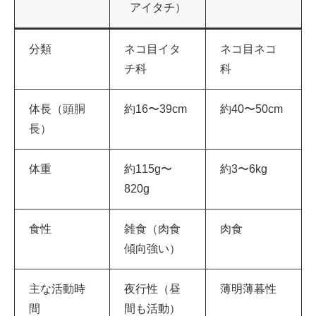
アイタチ）
分類
ネコ目イタ
ネコ目ネコ
チ科
科
体長（頭胴
約16〜39cm
約40〜50cm
長）
体重
約115g〜
約3〜6kg
820g
食性
雑食（肉食
肉食
傾向強い）
主な活動時
夜行性（昼
薄明薄暮性
間
間も活動）