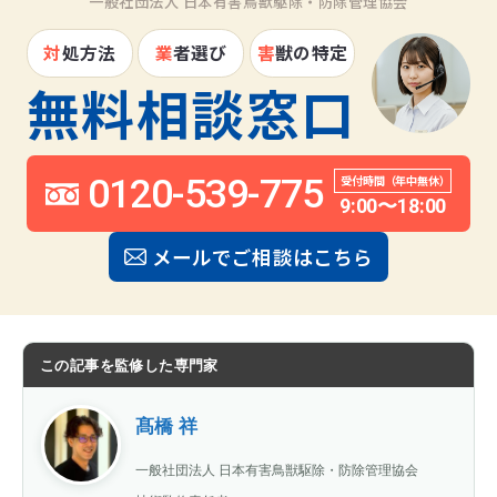
一般社団法人 日本有害鳥獣駆除・防除管理協会
対
処方法
業
者選び
害
獣の特定
無料相談窓口
0120-539-775
受付時間（年中無休）
9:00〜18:00
メールでご相談はこちら
この記事を監修した専門家
髙橋 祥
一般社団法人 日本有害鳥獣駆除・防除管理協会