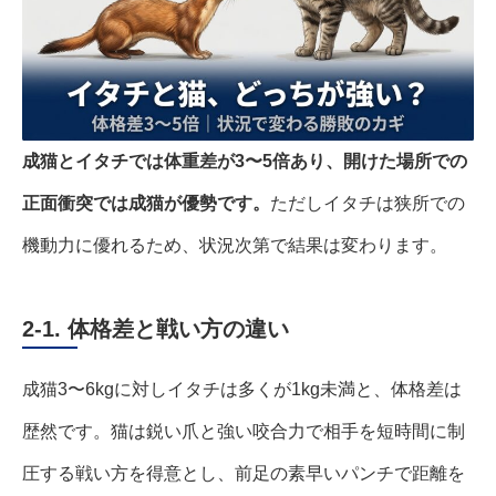
成猫とイタチでは体重差が3〜5倍あり、開けた場所での
正面衝突では成猫が優勢です。
ただしイタチは狭所での
機動力に優れるため、状況次第で結果は変わります。
2-1. 体格差と戦い方の違い
成猫3〜6kgに対しイタチは多くが1kg未満と、体格差は
歴然です。猫は鋭い爪と強い咬合力で相手を短時間に制
圧する戦い方を得意とし、前足の素早いパンチで距離を