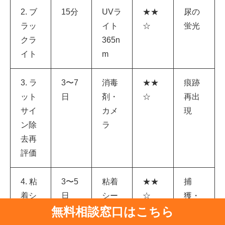
2. ブ
15分
UVラ
★★
尿の
ラッ
イト
☆
蛍光
クラ
365n
イト
m
3. ラ
3〜7
消毒
★★
痕跡
ット
日
剤・
☆
再出
サイ
カメ
現
ン除
ラ
去再
評価
4. 粘
3〜5
粘着
★★
捕
着シ
日
シー
☆
獲・
無料相談窓口はこちら
ート
ト5
足跡
（IP
枚以