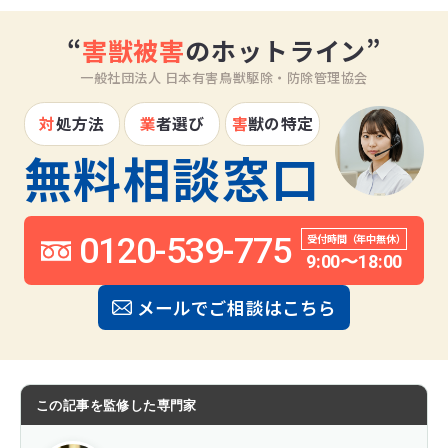
“
害獣被害
のホットライン”
一般社団法人 日本有害鳥獣駆除・防除管理協会
対
処方法
業
者選び
害
獣の特定
無料相談窓口
0120-539-775
受付時間（年中無休）
9:00〜18:00
メールでご相談はこちら
この記事を監修した専門家