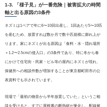
1-3. 「様子見」が一番危険｜被害拡大の時間
軸と出る原因の3条件
ネズミは1ペアで年に6〜10回出産し、1回あたり5〜10匹
を産むため、放置すれば数か月で数十匹規模に膨れ上が
ります。家にネズミが出る原因は「食料・水・隠れ場所
＋1.2〜2.5cmの侵入口」の3条件であり、特に冬から春
にかけて住宅街・民家・ビル等の屋内にネズミが現れ、
保健所への相談件数が増加することが東京都町田市の公
表資料でも示されています。
現場で「最初の物音から半年放置していた」というご相
談を受けると、すでに屋根裏の断熱材が巣化し、配線被