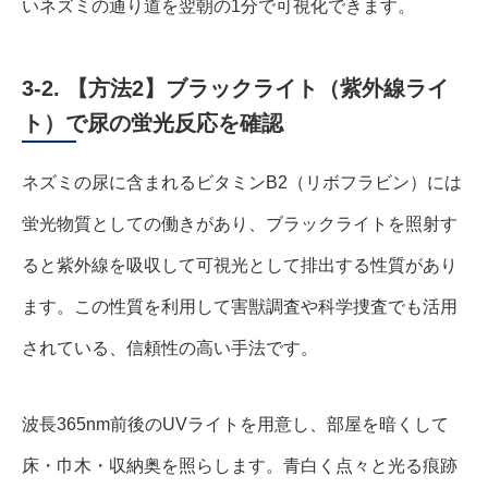
いネズミの通り道を翌朝の1分で可視化できます。
3-2. 【方法2】ブラックライト（紫外線ライ
ト）で尿の蛍光反応を確認
ネズミの尿に含まれるビタミンB2（リボフラビン）には
蛍光物質としての働きがあり、ブラックライトを照射す
ると紫外線を吸収して可視光として排出する性質があり
ます。この性質を利用して害獣調査や科学捜査でも活用
されている、信頼性の高い手法です。
波長365nm前後のUVライトを用意し、部屋を暗くして
床・巾木・収納奥を照らします。青白く点々と光る痕跡