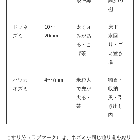
茶〜黒
高所の
棚
ドブネ
10〜
太く丸
床下・
ズミ
20mm
みがあ
水回
る・こ
り・ゴ
げ茶
ミ置き
場
ハツカ
4〜7mm
米粒大
物置・
ネズミ
で先が
収納
尖る・
奥・引
茶
き出し
内
こすり跡（ラブマーク）は、ネズミが同じ通り道を繰り