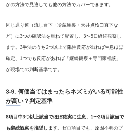
かの方法で見逃しても他の方法でカバーできます。
同じ通り道（流し台下・冷蔵庫裏・天井点検口直下な
ど）に3つの確認法を重ねて配置し、3〜5日継続観察し
ます。3手法のうち2つ以上で陽性反応が出れば生息ほぼ
確定、1つでも反応があれば「継続観察＋専門家相談」
が現場での判断基準です。
3-9. 何個当てはまったらネズミがいる可能性
が高い？判定基準
8項目中3つ以上該当でほぼ確実に生息、1〜2項目該当で
も継続観察を推奨します。
ゼロ項目でも、原因不明のブ