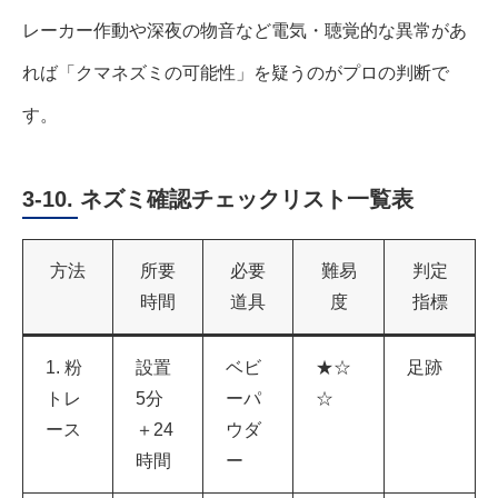
レーカー作動や深夜の物音など電気・聴覚的な異常があ
れば「クマネズミの可能性」を疑うのがプロの判断で
す。
3-10. ネズミ確認チェックリスト一覧表
方法
所要
必要
難易
判定
時間
道具
度
指標
1. 粉
設置
ベビ
★☆
足跡
トレ
5分
ーパ
☆
ース
＋24
ウダ
時間
ー